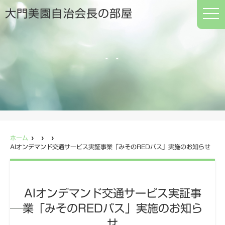
t
大門美園自治会長の部屋
o
g
g
l
e
n
a
v
i
g
a
t
i
o
n
ホーム
AIオンデマンド交通サービス実証事業「みそのREDバス」実施のお知らせ
AIオンデマンド交通サービス実証事
業「みそのREDバス」実施のお知ら
せ