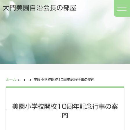
t
大門美園自治会長の部屋
o
g
g
l
e
n
a
v
i
g
a
t
i
o
n
ホーム
美園小学校開校10周年記念行事の案内
美園小学校開校10周年記念行事の案
内