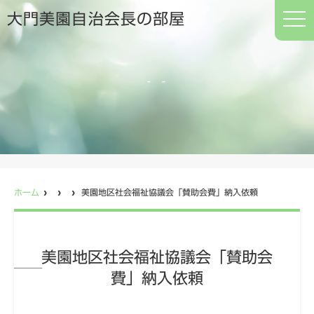
t
大門美園自治会長の部屋
o
g
g
l
e
n
a
v
i
g
a
t
i
o
n
ホーム
美園地区社会福祉協議会「賛助会費」納入依頼
美園地区社会福祉協議会「賛助会
費」納入依頼