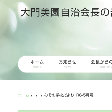
大門美園自治会長の
ホーム
お知らせ
会長から
Home
News
Activit
ホーム
みその学校だより_R6-5月号