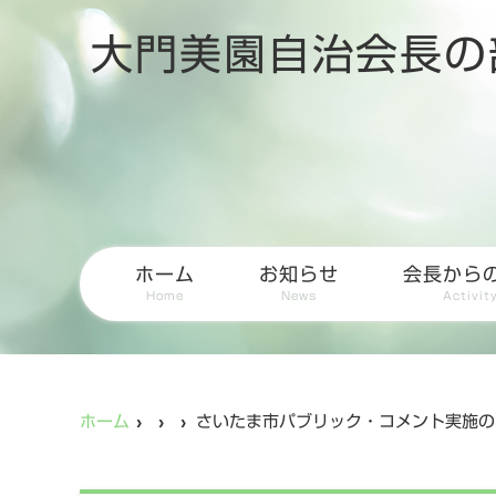
大門美園自治会長の
ホーム
お知らせ
会長から
Home
News
Activit
ホーム
さいたま市パブリック・コメント実施の