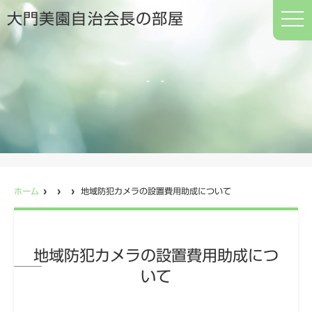
t
大門美園自治会長の部屋
o
g
g
l
e
n
a
v
i
g
a
t
i
o
n
ホーム
地域防犯カメラの設置費用助成について
地域防犯カメラの設置費用助成につ
いて