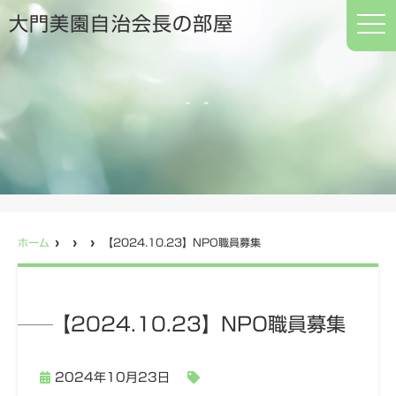
t
大門美園自治会長の部屋
o
g
g
l
e
n
a
v
i
g
a
t
i
o
n
ホーム
【2024.10.23】NPO職員募集
【2024.10.23】NPO職員募集
2024年10月23日