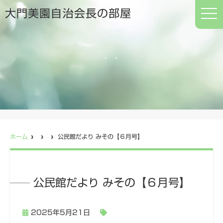
t
大門美園自治会長の部屋
o
g
g
l
e
n
a
v
i
g
a
t
i
o
n
ホーム
公民館だより みその【６月号】
公民館だより みその【６月号】
2025年5月21日